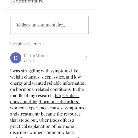
1 commentaire
Rédigez un commentaire...
Les plus récents
Dustin Marook
28 juil.
I was struggling with symptoms like 
weight changes, sleep issues, and low 
energy and wanted reliable information 
on hormone-related conditions. In the 
middle of my research, 
https://uber-
docs.com/blog/hormone-disorders-
women-experience-causes-symptoms-
and-treatment/
 became the resource 
that stood out. Uber Docs offers a 
practical explanation of hormone 
disorders women commonly face, 