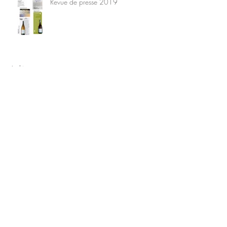
Revue de presse 2019
Archive
mai 2024
(1)
1 post
mars 2024
(1)
1 post
mai 2023
(1)
1 post
janvier 2023
(2)
2 posts
novembre 2022
(1)
1 post
août 2022
(1)
1 post
octobre 2021
(1)
1 post
janvier 2020
(1)
1 post
novembre 2019
(1)
1 post
mars 2019
(2)
2 posts
février 2019
(1)
1 post
février 2018
(1)
1 post
Search By Tags